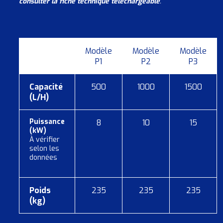
consulter la fiche technique téléchargeable
.
Modèle
Modèle
Modèle
P1
P2
P3
Capacité
500
1000
1500
(L/H)
Puissance
8
10
15
(kW)
À vérifier
selon les
données
Poids
235
235
235
(kg)