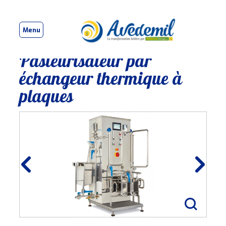
Menu
Pasteurisateur par
échangeur thermique à
plaques