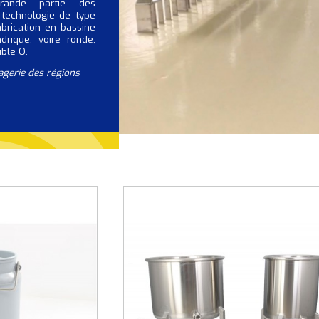
grande partie des
 technologie de type
brication en bassine
drique, voire ronde,
uble O.
agerie des régions