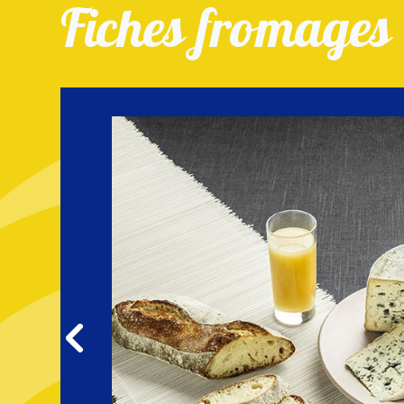
Fiches fromages
e 19 à 20
ns les
t coutume
l’affinage