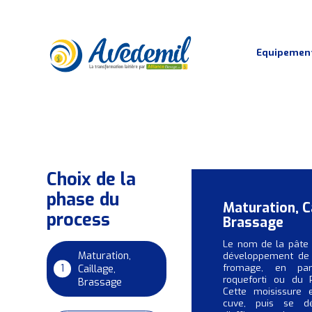
Equipemen
Process produits laitiers
Choix de la
phase du
Maturation, C
process
Brassage
Le nom de la pâte p
Maturation,
développement de 
fromage, en part
1
Caillage,
roqueforti ou du P
Brassage
Cette moisissure
cuve, puis se d