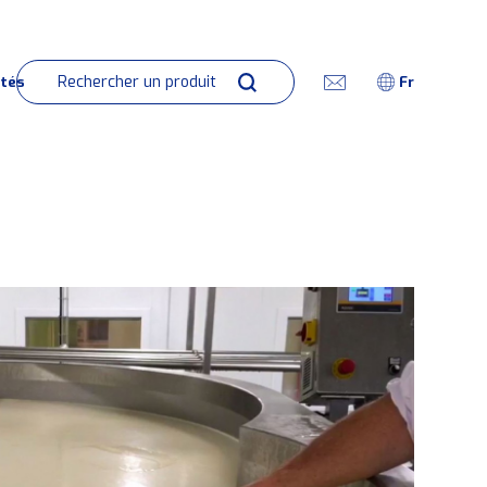
Fr
ités