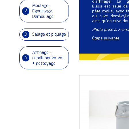
d’affinage. La 
Moulage,
Bleus est issue de
2
Egouttage,
pâte molle, avec fa
ou cuve demi-cylin
Démoulage
ainsi qu'en cuve do
Photo prise à: From
3
Salage et piquage
Étape suivante
Affinage +
4
conditionnement
+ nettoyage