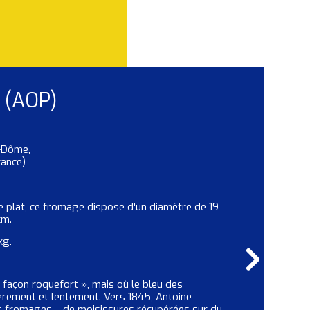
 (AOP)
e-Dôme,
rance)
e plat, ce fromage dispose d'un diamètre de 19
cm.
kg.
façon roquefort », mais où le bleu des
èrement et lentement. Vers 1845, Antoine
es fromages… de moisissures récupérées sur du