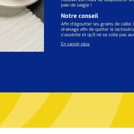
pain de seigle !
Notre conseil
Afin d’égoutter les grains de caillé,
drainage afin de quitter le lactosér
s’assèche et qu’il ne se colle pas a
En savoir plus