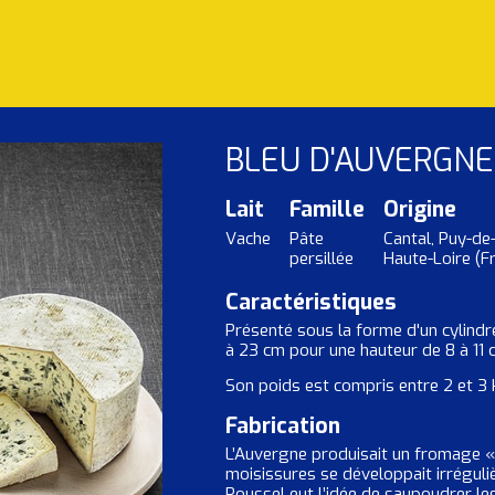
BLEU D'AUVERGNE
Lait
Famille
Origine
Vache
Pâte
Cantal, Puy-d
persillée
Haute-Loire (F
Caractéristiques
Présenté sous la forme d'un cylindr
à 23 cm pour une hauteur de 8 à 11 
Son poids est compris entre 2 et 3 
Fabrication
L’Auvergne produisait un fromage « 
moisissures se développait irréguli
Roussel eut l’idée de saupoudrer l