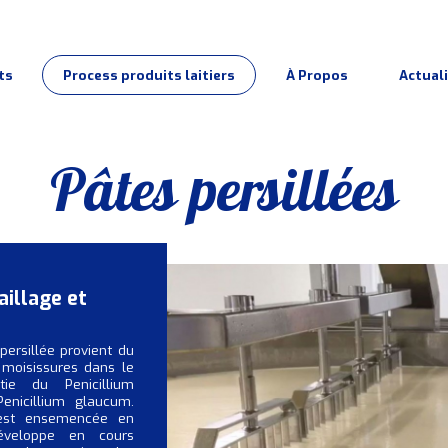
ts
Process produits laitiers
À Propos
Actual
Pâtes persillées
aillage et
ersillée provient du
moisissures dans le
ie du Penicillium
enicillium glaucum.
 est ensemencée en
éveloppe en cours